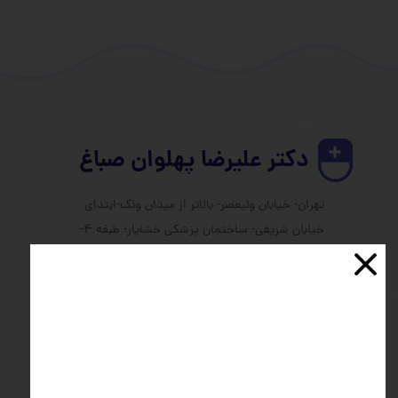
دکتر علیرضا پهلوان صباغ​​​​​​​
تهران- خیابان ولیعصر- بالاتر از میدان ونک-ابتدای
خیابان شریفی- ساختمان پزشکی خشایار- طبقه 4-
واحد 12
تماس با مطب
021 -88192699